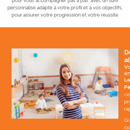
pour vous accompagner pas à pas, avec un suivi
personnalisé adapté à votre profil et à vos objectifs,
pour assurer votre progression et votre réussite
D
a
Vo
en
Le
Pe
co
pr
ra
Gr
co